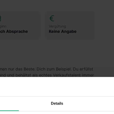
ginn
Vergütung
ch Absprache
Keine Angabe
nen nur das Beste. Dich zum Beispiel. Du erfüllst
d und behältst als echtes Verkaufstalent immer
s du da bist, und zeigen dir das nicht nur über ein
 ein faires Miteinander im Alltag.
Details
egen sorgst du für eine gepflegte Filiale und ein