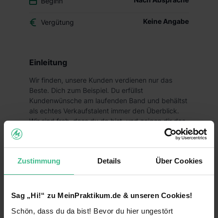
Beginn
Keine Angabe
Vergütung
Einleitung
Wir finden, unsere Kunden verdienen nur das
Beste. Dich zum Beispiel. Du erfüllst
Kundenwünsche am laufenden Band und behältst
als echtes Verkaufstalent immer den Überblick.
Wir sind froh, dass du da bist, und zeigen dir das
nicht nur über ein faires Gehalt, sondern auch
durch ein faires Miteinander im Alltag.
Deine Aufgaben
Zustimmung
Details
Über Cookies
Gemeinsam mit deinen Teamkollegen sorgst du
für eine gepflegte Filiale und ein rundum
Sag „Hi!“ zu MeinPraktikum.de & unseren Cookies!
gelungenes Einkaufserlebnis für unsere Kunden
Schön, dass du da bist! Bevor du hier ungestört
Ob bei der Verräumung und ansprechender