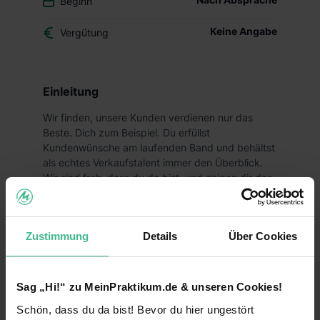
Beginn
Keine Angabe
Vergütung
Einleitung
Wir finden, unsere Kunden verdienen nur das
Beste. Dich zum Beispiel. Du erfüllst
Kundenwünsche am laufenden Band und behältst
als echtes Verkaufstalent immer den Überblick.
Wir sind froh, dass du da bist, und zeigen dir das
nicht nur über ein faires Gehalt, sondern auch
durch ein faires Miteinander im Alltag.
Deine Aufgaben
Zustimmung
Details
Über Cookies
Gemeinsam mit deinen Teamkollegen sorgst du
für eine gepflegte Filiale und ein rundum
Sag „Hi!“ zu MeinPraktikum.de & unseren Cookies!
gelungenes Einkaufserlebnis für unsere Kunden
Schön, dass du da bist! Bevor du hier ungestört
Ob bei der Verräumung und ansprechender