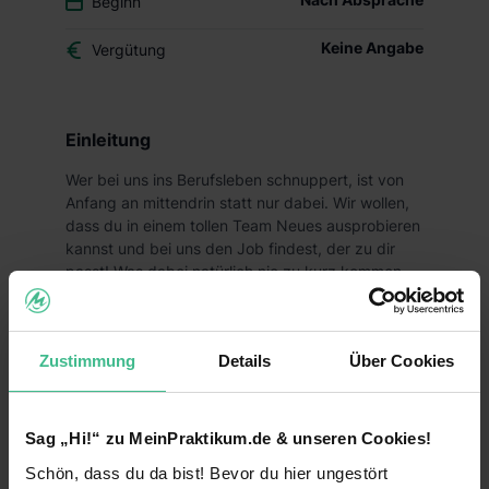
Beginn
Keine Angabe
Vergütung
Einleitung
Wer bei uns ins Berufsleben schnuppert, ist von
Anfang an mittendrin statt nur dabei. Wir wollen,
dass du in einem tollen Team Neues ausprobieren
kannst und bei uns den Job findest, der zu dir
passt! Was dabei natürlich nie zu kurz kommen
darf? Der Spaß und deine Zukunftsperspektiven!
Deine Aufgaben
Zustimmung
Details
Über Cookies
Du suchst ein abwechslungsreiches Praktikum,
welches dir vielfältige Einblicke in den Handel
ermöglicht und gleichzeitig Spaß macht? Dann
Sag „Hi!“ zu MeinPraktikum.de & unseren Cookies!
bist du bei uns genau richtig!
Schön, dass du da bist! Bevor du hier ungestört
Als Praktikant bei Lidl erfährst du, warum wir