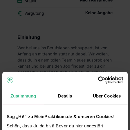
Beginn
Keine Angabe
Vergütung
Einleitung
Wer bei uns ins Berufsleben schnuppert, ist von
Anfang an mittendrin statt nur dabei. Wir wollen,
dass du in einem tollen Team Neues ausprobieren
kannst und bei uns den Job findest, der zu dir
passt! Was dabei natürlich nie zu kurz kommen
darf? Der Spaß und deine Zukunftsperspektiven!
Deine Aufgaben
Zustimmung
Details
Über Cookies
Du suchst ein abwechslungsreiches Praktikum,
welches dir vielfältige Einblicke in den Handel
ermöglicht und gleichzeitig Spaß macht? Dann
Sag „Hi!“ zu MeinPraktikum.de & unseren Cookies!
bist du bei uns genau richtig!
Schön, dass du da bist! Bevor du hier ungestört
Als Praktikant bei Lidl erfährst du, warum wir