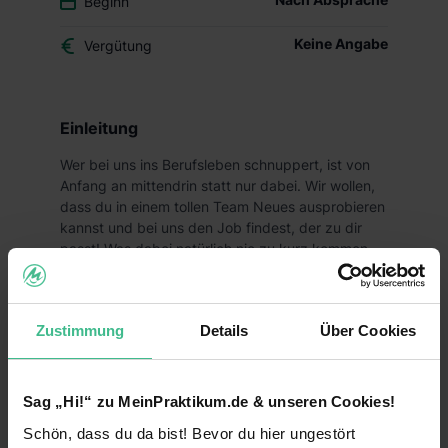
Beginn
Keine Angabe
Vergütung
Einleitung
Wer bei uns ins Berufsleben schnuppert, ist von
Anfang an mittendrin statt nur dabei. Wir wollen,
dass du in einem tollen Team Neues ausprobieren
kannst und bei uns den Job findest, der zu dir
passt! Was dabei natürlich nie zu kurz kommen
darf? Der Spaß und deine Zukunftsperspektiven!
Deine Aufgaben
Zustimmung
Details
Über Cookies
Du suchst ein abwechslungsreiches Praktikum,
welches dir vielfältige Einblicke in den Handel
ermöglicht und gleichzeitig Spaß macht? Dann
Sag „Hi!“ zu MeinPraktikum.de & unseren Cookies!
bist du bei uns genau richtig!
Schön, dass du da bist! Bevor du hier ungestört
Als Praktikant bei Lidl erfährst du, warum wir