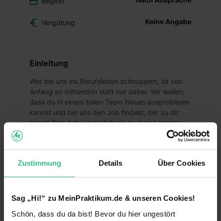
Beginn
Keine Angabe
Vergütung
Einleitung
Wer bei uns ins Berufsleben schnuppert, ist von
Anfang an mittendrin statt nur dabei. Wir wollen,
dass du in einem tollen Team Neues ausprobieren
kannst und bei uns den Job findest, der zu dir
passt! Was dabei natürlich nie zu kurz kommen
darf? Der Spaß und deine Zukunftsperspektiven!
Deine Aufgaben
Zustimmung
Details
Über Cookies
Du suchst ein abwechslungsreiches Praktikum,
welches dir vielfältige Einblicke in den Handel
ermöglicht und gleichzeitig Spaß macht? Dann
Sag „Hi!“ zu MeinPraktikum.de & unseren Cookies!
bist du bei uns genau richtig!
Schön, dass du da bist! Bevor du hier ungestört
Als Praktikant bei Lidl erfährst du, warum wir