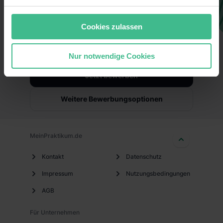
diese Informationen möglicherweise mit weiteren Daten
Rahmen der schulischen Berufsorientierung
Du findest, diese Stelle passt zu dir?
Weiterbildungsmaßnahmen
musst du mind. 14 Jahre alt sein
zusammen, die du ihnen bereitgestellt hast oder die sie
Cookies zulassen
Dann bewirb dich jetzt beim Unternehmen
im Rahmen deiner Nutzung der Dienste gesammelt
Das Mindestalter für ein 1- bis 2-wöchiges
und zeig, dass du die richtige Person für
haben. Durch Klick auf den Button „Cookies zulassen“
freiwilliges Praktikum zur beruflichen
diesen Job bist!
Nur notwendige Cookies
stimmst du allen Verwendungszwecken (ausgenommen
Orientierung ist 15 Jahre
„Notwendig“) zu. Willst du nur bestimmte
Jetzt bewerben
Wir bieten
Verwendungszwecke zulassen, triff deine Auswahl über
die Checkboxen und klick auf „Auswahl erlauben“. Die
Orientierung für den Berufseinstieg
Weitere Bewerbungsoptionen
Einwilligung zur Platzierung von Cookies der Kategorien
Einblick in die spannende Welt des Handels
„Präferenzen“, „Statistiken“ und „Marketing“ umfasst
hierbei die Einwilligung zur Übermittlung deiner Daten in
Erste eigene Aufgaben
MeinPraktikum.de
die USA (Art. 49 Abs. 1 S. 1 lit. a) DS-GVO). Die USA
Individuelle Unterstützung und Förderung
verfügen über kein angemessenes Datenschutzniveau
Kontakt
Datenschutz
(EuGH – Schrems II). Du kannst die von dir erteilte
Warengutschein als Dankeschön für deinen
Impressum
Nutzungsbedingungen
Einwilligung jederzeit mit Wirkung für die Zukunft ganz
Einsatz
oder teilweise über unsere Datenschutzerklärung unter
AGB
Wir legen Wert darauf, dass sich dein Einstieg bei
dem Punkt „Datenschutz-Einstellungen“ widerrufen.
uns lohnt! Mit attraktiven Benefits und einer
Weitere Informationen zu den einzelnen Cookies findest
Für Unternehmen
Unternehmenskultur, die auf Zutrauen, Vielfalt und