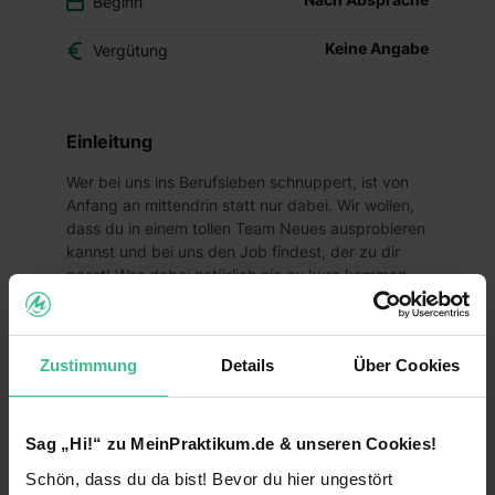
Beginn
Keine Angabe
Vergütung
Einleitung
Wer bei uns ins Berufsleben schnuppert, ist von
Anfang an mittendrin statt nur dabei. Wir wollen,
dass du in einem tollen Team Neues ausprobieren
kannst und bei uns den Job findest, der zu dir
passt! Was dabei natürlich nie zu kurz kommen
darf? Der Spaß und deine Zukunftsperspektiven!
Deine Aufgaben
Zustimmung
Details
Über Cookies
Du suchst ein abwechslungsreiches Praktikum,
welches dir vielfältige Einblicke in den Handel
ermöglicht und gleichzeitig Spaß macht? Dann
Sag „Hi!“ zu MeinPraktikum.de & unseren Cookies!
bist du bei uns genau richtig!
Schön, dass du da bist! Bevor du hier ungestört
Als Praktikant bei Lidl erfährst du, warum wir