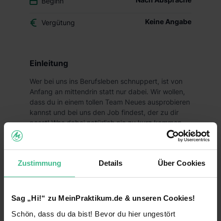
Beginn
Keine Angabe
Vergütung
Einleitung
Wer bei uns ins Berufsleben schnuppert, ist von
Anfang an mittendrin statt nur dabei. Wir wollen,
dass du in einem tollen Team Neues ausprobieren
kannst und bei uns den Job findest, der zu dir
passt! Was dabei natürlich nie zu kurz kommen
darf? Der Spaß und deine Zukunftsperspektiven!
Deine Aufgaben
Zustimmung
Details
Über Cookies
Du suchst ein abwechslungsreiches Praktikum,
welches dir vielfältige Einblicke in den Handel
ermöglicht und gleichzeitig Spaß macht? Dann
Sag „Hi!“ zu MeinPraktikum.de & unseren Cookies!
bist du bei uns genau richtig!
Schön, dass du da bist! Bevor du hier ungestört
Als Praktikant bei Lidl erfährst du, warum wir