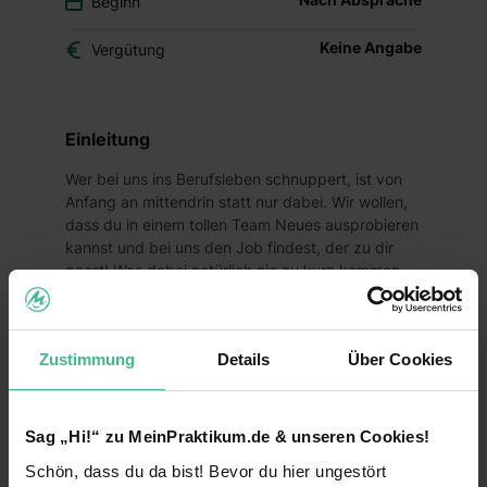
Beginn
Keine Angabe
Vergütung
Einleitung
Wer bei uns ins Berufsleben schnuppert, ist von
Anfang an mittendrin statt nur dabei. Wir wollen,
dass du in einem tollen Team Neues ausprobieren
kannst und bei uns den Job findest, der zu dir
passt! Was dabei natürlich nie zu kurz kommen
darf? Der Spaß und deine Zukunftsperspektiven!
Deine Aufgaben
Zustimmung
Details
Über Cookies
Du suchst ein abwechslungsreiches Praktikum,
welches dir vielfältige Einblicke in den Handel
ermöglicht und gleichzeitig Spaß macht? Dann
Sag „Hi!“ zu MeinPraktikum.de & unseren Cookies!
bist du bei uns genau richtig!
Schön, dass du da bist! Bevor du hier ungestört
Als Praktikant bei Lidl erfährst du, warum wir