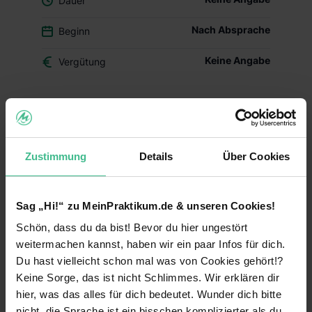
Dauer
Nach Absprache
Beginn
Keine Angabe
Vergütung
Du überlegst, ob der Beruf des Drogisten oder ein
duales Studium BWL-Handel für Dich das Richtige
ist? Dann schnuppere in den Drogerie-Alltag
Zustimmung
Details
Über Cookies
hinein und mach Dir Dein eigenes Bild – mit
Deinem Schülerpraktikum (w/m/d) im dm-Markt.
Deine Aufgaben und Lerninhalte
Sag „Hi!“ zu MeinPraktikum.de & unseren Cookies!
Schön, dass du da bist! Bevor du hier ungestört
Alltag im dm-Markt kennenlernen:
Während
weitermachen kannst, haben wir ein paar Infos für dich.
Deines Praktikums schaust Du hinter die
Kulissen und erfährst, welche Aufgaben im
Du hast vielleicht schon mal was von Cookies gehört!?
Arbeitsalltag zu meistern sind. Du erhältst einen
Keine Sorge, das ist nicht Schlimmes. Wir erklären dir
Einblick in die einzelnen Abläufe wie
hier, was das alles für dich bedeutet. Wunder dich bitte
Warenverräumung, Warenpräsentation und
nicht, die Sprache ist ein bisschen komplizierter als du