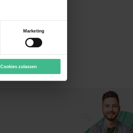
r bei Benutzung der
bseite zu analysieren
Marketing
ür soziale Medien, Werbung
Unsere Partner führen diese
t oder die sie im Rahmen
“ stimmst du allen
wecke zulassen, triff deine
Cookies zulassen
rung von Cookies der
bermittlung deiner Daten in
atenschutzniveau (EuGH –
ganz oder teilweise über
ere Informationen zu den