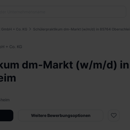
t GmbH + Co. KG
Schülerpraktikum dm-Markt (w/m/d) in 85764 Oberschle
bH + Co. KG
ikum dm-Markt (w/m/d) i
eim
ßheim
Weitere Bewerbungsoptionen