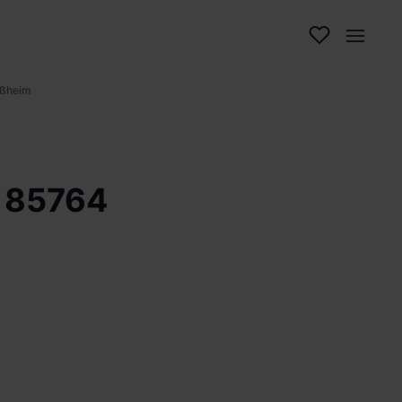
ißheim
n 85764