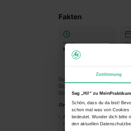
Fakten
Dauer
Be
Keine Angabe
Na
Zustimmung
Du überlegst, ob der Beruf des 
Dich das Richtige ist? Dann sch
Dir Dein eigenes Bild – mit Dei
Sag „Hi!“ zu MeinPraktikum
Schön, dass du da bist! Bevor
Deine Aufgaben und Lerninhalt
schon mal was von Cookies ge
Alltag im dm-Markt kennenle
bedeutet. Wunder dich bitte n
hinter die Kulissen und erfähr
den aktuellen Datenschutzb
sind. Du erhältst einen Einbli