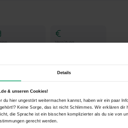
ginn
Vergütung
ch Absprache
Keine Angabe
Details
Drogisten oder ein duales Studium BWL-Handel für
nuppere in den Drogerie-Alltag hinein und mach
nem Schülerpraktikum (w/m/d) im dm-Markt.
.de & unseren Cookies!
 du hier ungestört weitermachen kannst, haben wir ein paar Infos
e
hört!? Keine Sorge, das ist nicht Schlimmes. Wir erklären dir hi
rnen:
Während Deines Praktikums schaust Du
icht, die Sprache ist ein bisschen komplizierter als du sie von 
st, welche Aufgaben im Arbeitsalltag zu meistern
estimmungen gerecht werden.
ck in die einzelnen Abläufe wie Warenverräumung,