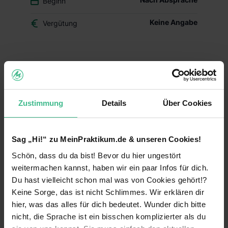
Beginn
Keine Angabe
Vergütung
Du überlegst, ob der Beruf des Drogisten oder ein
duales Studium BWL-Handel für Dich das Richtige
ist? Dann schnuppere in den Drogerie-Alltag
hinein und mach Dir Dein eigenes Bild – mit
Zustimmung
Details
Über Cookies
Deinem Schülerpraktikum (w/m/d) im dm-Markt.
Deine Aufgaben und Lerninhalte
Sag „Hi!“ zu MeinPraktikum.de & unseren Cookies!
Alltag im dm-Markt kennenlernen:
Während
Schön, dass du da bist! Bevor du hier ungestört
Deines Praktikums schaust Du hinter die
Kulissen und erfährst, welche Aufgaben im
weitermachen kannst, haben wir ein paar Infos für dich.
Arbeitsalltag zu meistern sind. Du erhältst einen
Du hast vielleicht schon mal was von Cookies gehört!?
Einblick in die einzelnen Abläufe wie
Keine Sorge, das ist nicht Schlimmes. Wir erklären dir
Warenverräumung, Warenpräsentation und
hier, was das alles für dich bedeutet. Wunder dich bitte
Kundenberatung.
nicht, die Sprache ist ein bisschen komplizierter als du