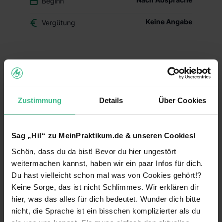
Beginn
Keine Angabe
Vergütung
Du überlegst, ob der Beruf des Drogisten oder ein
duales Studium BWL-Handel für Dich das Richtige
ist? Dann schnuppere in den Drogerie-Alltag
hinein und mach Dir Dein eigenes Bild – mit
Zustimmung
Details
Über Cookies
Deinem Schülerpraktikum (w/m/d) im dm-Markt.
Deine Aufgaben und Lerninhalte
Sag „Hi!“ zu MeinPraktikum.de & unseren Cookies!
Alltag im dm-Markt kennenlernen:
Während
Schön, dass du da bist! Bevor du hier ungestört
Deines Praktikums schaust Du hinter die
Kulissen und erfährst, welche Aufgaben im
weitermachen kannst, haben wir ein paar Infos für dich.
Arbeitsalltag zu meistern sind. Du erhältst einen
Du hast vielleicht schon mal was von Cookies gehört!?
Einblick in die einzelnen Abläufe wie
Keine Sorge, das ist nicht Schlimmes. Wir erklären dir
Warenverräumung, Warenpräsentation und
hier, was das alles für dich bedeutet. Wunder dich bitte
Kundenberatung.
nicht, die Sprache ist ein bisschen komplizierter als du