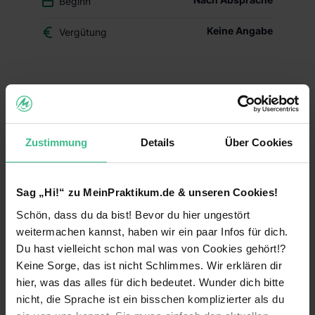
Beginn
Keine Angabe
Vergütung
Du überlegst, ob der Beruf des Drogisten oder ein
duales Studium BWL-Handel für Dich das Richtige
ist? Dann schnuppere in den Drogerie-Alltag
hinein und mach Dir Dein eigenes Bild – mit
Zustimmung
Details
Über Cookies
Deinem Schülerpraktikum (w/m/d) im dm-Markt.
Deine Aufgaben und Lerninhalte
Sag „Hi!“ zu MeinPraktikum.de & unseren Cookies!
Alltag im dm-Markt kennenlernen:
Während
Schön, dass du da bist! Bevor du hier ungestört
Deines Praktikums schaust Du hinter die
Kulissen und erfährst, welche Aufgaben im
weitermachen kannst, haben wir ein paar Infos für dich.
Arbeitsalltag zu meistern sind. Du erhältst einen
Du hast vielleicht schon mal was von Cookies gehört!?
Einblick in die einzelnen Abläufe wie
Keine Sorge, das ist nicht Schlimmes. Wir erklären dir
Warenverräumung, Warenpräsentation und
hier, was das alles für dich bedeutet. Wunder dich bitte
Kundenberatung.
nicht, die Sprache ist ein bisschen komplizierter als du