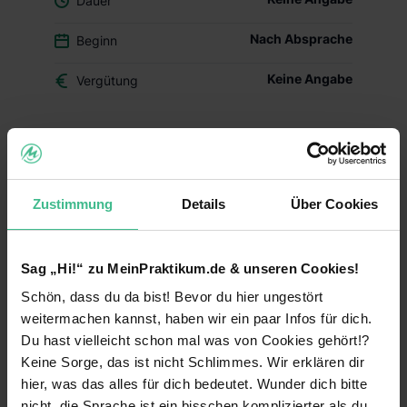
Dauer
Nach Absprache
Beginn
Keine Angabe
Vergütung
Du überlegst, ob der Beruf des Drogisten oder ein
duales Studium BWL-Handel für Dich das Richtige
ist? Dann schnuppere in den Drogerie-Alltag
Zustimmung
Details
Über Cookies
hinein und mach Dir Dein eigenes Bild – mit
Deinem Schülerpraktikum (w/m/d) im dm-Markt.
Deine Aufgaben und Lerninhalte
Sag „Hi!“ zu MeinPraktikum.de & unseren Cookies!
Schön, dass du da bist! Bevor du hier ungestört
Alltag im dm-Markt kennenlernen:
Während
weitermachen kannst, haben wir ein paar Infos für dich.
Deines Praktikums schaust Du hinter die
Kulissen und erfährst, welche Aufgaben im
Du hast vielleicht schon mal was von Cookies gehört!?
Arbeitsalltag zu meistern sind. Du erhältst einen
Keine Sorge, das ist nicht Schlimmes. Wir erklären dir
Einblick in die einzelnen Abläufe wie
hier, was das alles für dich bedeutet. Wunder dich bitte
Warenverräumung, Warenpräsentation und
nicht, die Sprache ist ein bisschen komplizierter als du