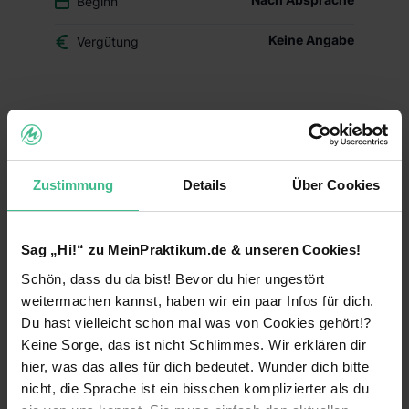
Beginn
Keine Angabe
Vergütung
Du überlegst, ob der Beruf des Drogisten oder ein
duales Studium BWL-Handel für Dich das Richtige
ist? Dann schnuppere in den Drogerie-Alltag
hinein und mach Dir Dein eigenes Bild – mit
Zustimmung
Details
Über Cookies
Deinem Schülerpraktikum (w/m/d) im dm-Markt.
Deine Aufgaben und Lerninhalte
Sag „Hi!“ zu MeinPraktikum.de & unseren Cookies!
Alltag im dm-Markt kennenlernen:
Während
Schön, dass du da bist! Bevor du hier ungestört
Deines Praktikums schaust Du hinter die
Kulissen und erfährst, welche Aufgaben im
weitermachen kannst, haben wir ein paar Infos für dich.
Arbeitsalltag zu meistern sind. Du erhältst einen
Du hast vielleicht schon mal was von Cookies gehört!?
Einblick in die einzelnen Abläufe wie
Keine Sorge, das ist nicht Schlimmes. Wir erklären dir
Warenverräumung, Warenpräsentation und
hier, was das alles für dich bedeutet. Wunder dich bitte
Kundenberatung.
nicht, die Sprache ist ein bisschen komplizierter als du