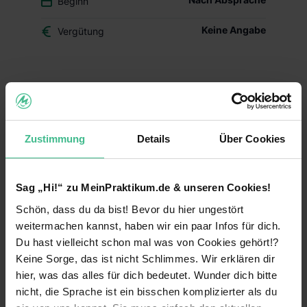
Beginn
Keine Angabe
Vergütung
Du überlegst, ob der Beruf des Drogisten oder ein
duales Studium BWL-Handel für Dich das Richtige
ist? Dann schnuppere in den Drogerie-Alltag
hinein und mach Dir Dein eigenes Bild – mit
Zustimmung
Details
Über Cookies
Deinem Schülerpraktikum (w/m/d) im dm-Markt.
Deine Aufgaben und Lerninhalte
Sag „Hi!“ zu MeinPraktikum.de & unseren Cookies!
Alltag im dm-Markt kennenlernen:
Während
Schön, dass du da bist! Bevor du hier ungestört
Deines Praktikums schaust Du hinter die
Kulissen und erfährst, welche Aufgaben im
weitermachen kannst, haben wir ein paar Infos für dich.
Arbeitsalltag zu meistern sind. Du erhältst einen
Du hast vielleicht schon mal was von Cookies gehört!?
Einblick in die einzelnen Abläufe wie
Keine Sorge, das ist nicht Schlimmes. Wir erklären dir
Warenverräumung, Warenpräsentation und
hier, was das alles für dich bedeutet. Wunder dich bitte
Kundenberatung.
nicht, die Sprache ist ein bisschen komplizierter als du