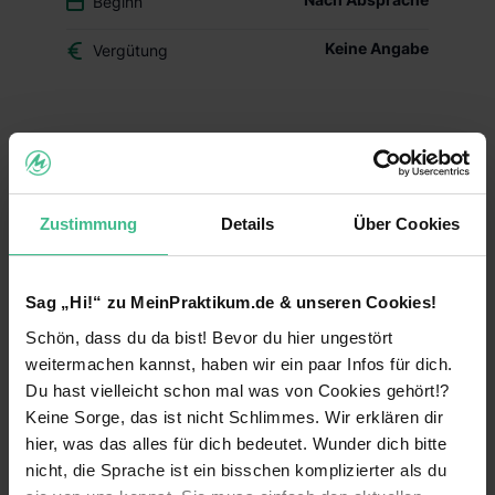
Beginn
Keine Angabe
Vergütung
Du überlegst, ob der Beruf des Drogisten oder ein
duales Studium BWL-Handel für Dich das Richtige
ist? Dann schnuppere in den Drogerie-Alltag
hinein und mach Dir Dein eigenes Bild – mit
Zustimmung
Details
Über Cookies
Deinem Schülerpraktikum (w/m/d) im dm-Markt.
Deine Aufgaben und Lerninhalte
Sag „Hi!“ zu MeinPraktikum.de & unseren Cookies!
Alltag im dm-Markt kennenlernen:
Während
Schön, dass du da bist! Bevor du hier ungestört
Deines Praktikums schaust Du hinter die
Kulissen und erfährst, welche Aufgaben im
weitermachen kannst, haben wir ein paar Infos für dich.
Arbeitsalltag zu meistern sind. Du erhältst einen
Du hast vielleicht schon mal was von Cookies gehört!?
Einblick in die einzelnen Abläufe wie
Keine Sorge, das ist nicht Schlimmes. Wir erklären dir
Warenverräumung, Warenpräsentation und
hier, was das alles für dich bedeutet. Wunder dich bitte
Kundenberatung.
nicht, die Sprache ist ein bisschen komplizierter als du