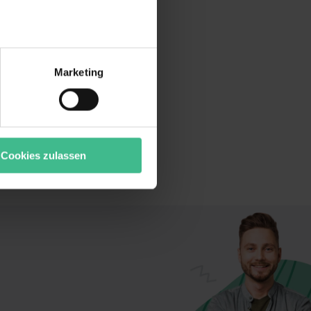
r bei Benutzung der
bseite zu analysieren
Marketing
ür soziale Medien, Werbung
Unsere Partner führen diese
t oder die sie im Rahmen
“ stimmst du allen
wecke zulassen, triff deine
Cookies zulassen
rung von Cookies der
bermittlung deiner Daten in
atenschutzniveau (EuGH –
ganz oder teilweise über
ere Informationen zu den