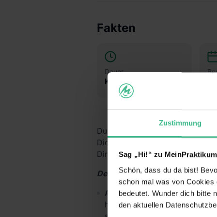
Fakten
Dauer
Be
Keine Angabe
Na
Zustimmung
Du überlegst, ob der Beruf des 
Dich das Richtige ist? Dann sch
Dir Dein eigenes Bild – mit Dei
Sag „Hi!“ zu MeinPraktikum
Schön, dass du da bist! Bevor
Deine Aufgaben und Lerninhalt
schon mal was von Cookies ge
Alltag im dm-Markt kennenle
bedeutet. Wunder dich bitte n
hinter die Kulissen und erfähr
den aktuellen Datenschutzb
sind. Du erhältst einen Einbli