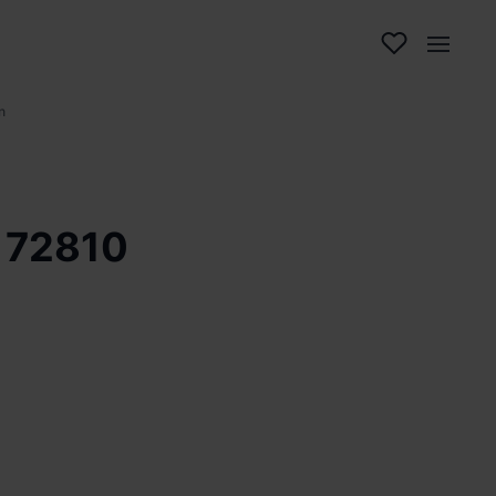
n
 72810