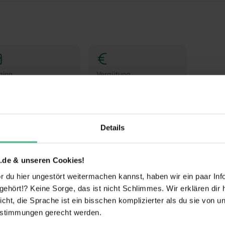
ginn
Vergütung
ch Absprache
Keine Angabe
Details
Drogisten oder ein duales Studium BWL-Handel für
nuppere in den Drogerie-Alltag hinein und mach
nem Schülerpraktikum (w/m/d) im dm-Markt.
.de & unseren Cookies!
 du hier ungestört weitermachen kannst, haben wir ein paar Infos
e
hört!? Keine Sorge, das ist nicht Schlimmes. Wir erklären dir hi
rnen:
Während Deines Praktikums schaust Du
icht, die Sprache ist ein bisschen komplizierter als du sie von 
st, welche Aufgaben im Arbeitsalltag zu meistern
estimmungen gerecht werden.
ck in die einzelnen Abläufe wie Warenverräumung,