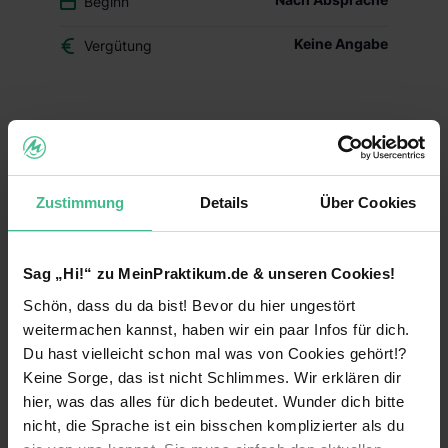
Beginn
Keine Angabe
Vergütung
Du überlegst, ob der Beruf des Drogisten oder ein
duales Studium BWL-Handel für Dich das Richtige
ist? Dann schnuppere in den Drogerie-Alltag
hinein und mach Dir Dein eigenes Bild – mit
Zustimmung
Details
Über Cookies
Deinem Schülerpraktikum (w/m/d) im dm-Markt.
Deine Aufgaben und Lerninhalte
Sag „Hi!“ zu MeinPraktikum.de & unseren Cookies!
Alltag im dm-Markt kennenlernen:
Während
Schön, dass du da bist! Bevor du hier ungestört
Deines Praktikums schaust Du hinter die
Kulissen und erfährst, welche Aufgaben im
weitermachen kannst, haben wir ein paar Infos für dich.
Arbeitsalltag zu meistern sind. Du erhältst einen
Du hast vielleicht schon mal was von Cookies gehört!?
Einblick in die einzelnen Abläufe wie
Keine Sorge, das ist nicht Schlimmes. Wir erklären dir
Warenverräumung, Warenpräsentation und
hier, was das alles für dich bedeutet. Wunder dich bitte
Kundenberatung.
nicht, die Sprache ist ein bisschen komplizierter als du