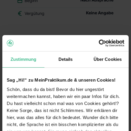
Beginn
Keine Angabe
Vergütung
Du überlegst, ob der Beruf des Drogisten oder ein
duales Studium BWL-Handel für Dich das Richtige
ist? Dann schnuppere in den Drogerie-Alltag
hinein und mach Dir Dein eigenes Bild – mit
Zustimmung
Details
Über Cookies
Deinem Schülerpraktikum (w/m/d) im dm-Markt.
Deine Aufgaben und Lerninhalte
Sag „Hi!“ zu MeinPraktikum.de & unseren Cookies!
Alltag im dm-Markt kennenlernen:
Während
Schön, dass du da bist! Bevor du hier ungestört
Deines Praktikums schaust Du hinter die
Kulissen und erfährst, welche Aufgaben im
weitermachen kannst, haben wir ein paar Infos für dich.
Arbeitsalltag zu meistern sind. Du erhältst einen
Du hast vielleicht schon mal was von Cookies gehört!?
Einblick in die einzelnen Abläufe wie
Keine Sorge, das ist nicht Schlimmes. Wir erklären dir
Warenverräumung, Warenpräsentation und
hier, was das alles für dich bedeutet. Wunder dich bitte
Kundenberatung.
nicht, die Sprache ist ein bisschen komplizierter als du