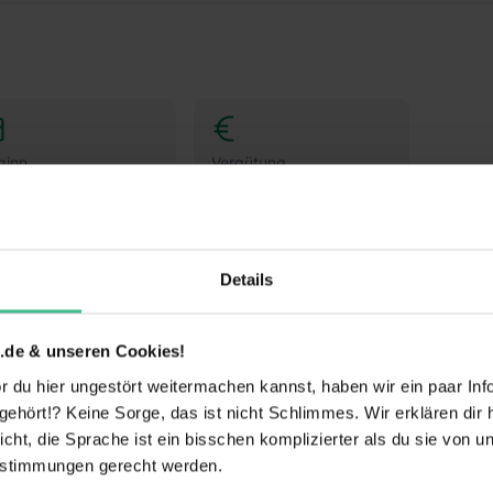
ginn
Vergütung
ch Absprache
Keine Angabe
Details
Drogisten oder ein duales Studium BWL-Handel für
nuppere in den Drogerie-Alltag hinein und mach
nem Schülerpraktikum (w/m/d) im dm-Markt.
.de & unseren Cookies!
 du hier ungestört weitermachen kannst, haben wir ein paar Infos
e
hört!? Keine Sorge, das ist nicht Schlimmes. Wir erklären dir hi
rnen:
Während Deines Praktikums schaust Du
icht, die Sprache ist ein bisschen komplizierter als du sie von 
st, welche Aufgaben im Arbeitsalltag zu meistern
estimmungen gerecht werden.
ck in die einzelnen Abläufe wie Warenverräumung,