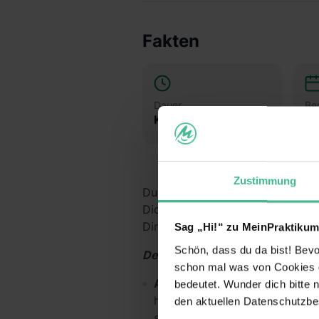
Fakten
Dauer
Be
Keine Angabe
Na
Zustimmung
Du überlegst, ob der Beruf des 
Dich das Richtige ist? Dann sch
Dir Dein eigenes Bild – mit Dei
Sag „Hi!“ zu MeinPraktikum
Schön, dass du da bist! Bevor
Deine Aufgaben und Lerninhalt
schon mal was von Cookies ge
Alltag im dm-Markt kennenle
bedeutet. Wunder dich bitte n
hinter die Kulissen und erfähr
den aktuellen Datenschutzb
sind. Du erhältst einen Einbli