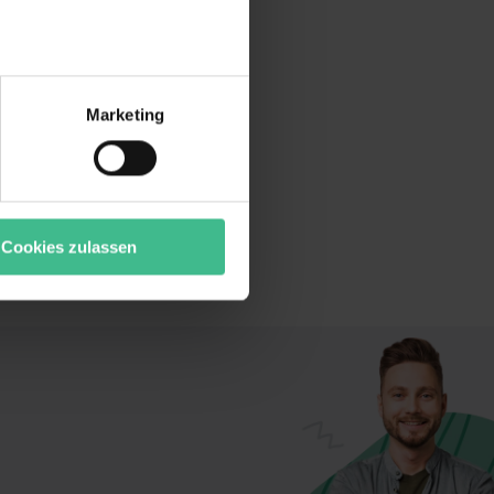
r bei Benutzung der
bseite zu analysieren
Marketing
ür soziale Medien, Werbung
Unsere Partner führen diese
t oder die sie im Rahmen
“ stimmst du allen
wecke zulassen, triff deine
Cookies zulassen
rung von Cookies der
bermittlung deiner Daten in
atenschutzniveau (EuGH –
ganz oder teilweise über
ere Informationen zu den