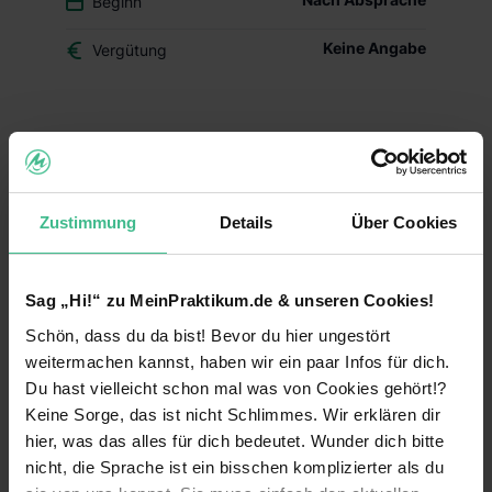
Beginn
Keine Angabe
Vergütung
Du überlegst, ob der Beruf des Drogisten oder ein
duales Studium BWL-Handel für Dich das Richtige
ist? Dann schnuppere in den Drogerie-Alltag
hinein und mach Dir Dein eigenes Bild – mit
Zustimmung
Details
Über Cookies
Deinem Schülerpraktikum (w/m/d) im dm-Markt.
Deine Aufgaben und Lerninhalte
Sag „Hi!“ zu MeinPraktikum.de & unseren Cookies!
Alltag im dm-Markt kennenlernen:
Während
Schön, dass du da bist! Bevor du hier ungestört
Deines Praktikums schaust Du hinter die
Kulissen und erfährst, welche Aufgaben im
weitermachen kannst, haben wir ein paar Infos für dich.
Arbeitsalltag zu meistern sind. Du erhältst einen
Du hast vielleicht schon mal was von Cookies gehört!?
Einblick in die einzelnen Abläufe wie
Keine Sorge, das ist nicht Schlimmes. Wir erklären dir
Warenverräumung, Warenpräsentation und
hier, was das alles für dich bedeutet. Wunder dich bitte
Kundenberatung.
nicht, die Sprache ist ein bisschen komplizierter als du