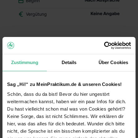
Beginn
Keine Angabe
Vergütung
Du überlegst, ob der Beruf des Drogisten oder ein
duales Studium BWL-Handel für Dich das Richtige
ist? Dann schnuppere in den Drogerie-Alltag
hinein und mach Dir Dein eigenes Bild – mit
Zustimmung
Details
Über Cookies
Deinem Schülerpraktikum (w/m/d) im dm-Markt.
Deine Aufgaben und Lerninhalte
Sag „Hi!“ zu MeinPraktikum.de & unseren Cookies!
Alltag im dm-Markt kennenlernen:
Während
Schön, dass du da bist! Bevor du hier ungestört
Deines Praktikums schaust Du hinter die
Kulissen und erfährst, welche Aufgaben im
weitermachen kannst, haben wir ein paar Infos für dich.
Arbeitsalltag zu meistern sind. Du erhältst einen
Du hast vielleicht schon mal was von Cookies gehört!?
Einblick in die einzelnen Abläufe wie
Keine Sorge, das ist nicht Schlimmes. Wir erklären dir
Warenverräumung, Warenpräsentation und
hier, was das alles für dich bedeutet. Wunder dich bitte
Kundenberatung.
nicht, die Sprache ist ein bisschen komplizierter als du