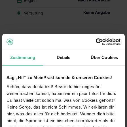
Beginn
Keine Angabe
Vergütung
Du überlegst, ob der Beruf des Drogisten oder ein
duales Studium BWL-Handel für Dich das Richtige
ist? Dann schnuppere in den Drogerie-Alltag
hinein und mach Dir Dein eigenes Bild – mit
Zustimmung
Details
Über Cookies
Deinem Schülerpraktikum (w/m/d) im dm-Markt.
Deine Aufgaben und Lerninhalte
Sag „Hi!“ zu MeinPraktikum.de & unseren Cookies!
Alltag im dm-Markt kennenlernen:
Während
Schön, dass du da bist! Bevor du hier ungestört
Deines Praktikums schaust Du hinter die
Kulissen und erfährst, welche Aufgaben im
weitermachen kannst, haben wir ein paar Infos für dich.
Arbeitsalltag zu meistern sind. Du erhältst einen
Du hast vielleicht schon mal was von Cookies gehört!?
Einblick in die einzelnen Abläufe wie
Keine Sorge, das ist nicht Schlimmes. Wir erklären dir
Warenverräumung, Warenpräsentation und
hier, was das alles für dich bedeutet. Wunder dich bitte
Kundenberatung.
nicht, die Sprache ist ein bisschen komplizierter als du