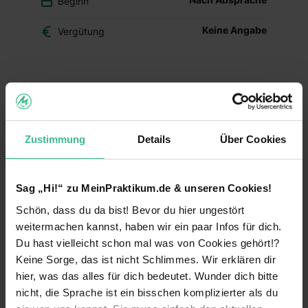
Beginn
Keine Angabe
Vergütung
Du überlegst, ob der Beruf des Drogisten oder ein
duales Studium BWL-Handel für Dich das Richtige
ist? Dann schnuppere in den Drogerie-Alltag
hinein und mach Dir Dein eigenes Bild – mit
Zustimmung
Details
Über Cookies
Deinem Schülerpraktikum (w/m/d) im dm-Markt.
Deine Aufgaben und Lerninhalte
Sag „Hi!“ zu MeinPraktikum.de & unseren Cookies!
Alltag im dm-Markt kennenlernen:
Während
Schön, dass du da bist! Bevor du hier ungestört
Deines Praktikums schaust Du hinter die
Kulissen und erfährst, welche Aufgaben im
weitermachen kannst, haben wir ein paar Infos für dich.
Arbeitsalltag zu meistern sind. Du erhältst einen
Du hast vielleicht schon mal was von Cookies gehört!?
Einblick in die einzelnen Abläufe wie
Keine Sorge, das ist nicht Schlimmes. Wir erklären dir
Warenverräumung, Warenpräsentation und
hier, was das alles für dich bedeutet. Wunder dich bitte
Kundenberatung.
nicht, die Sprache ist ein bisschen komplizierter als du