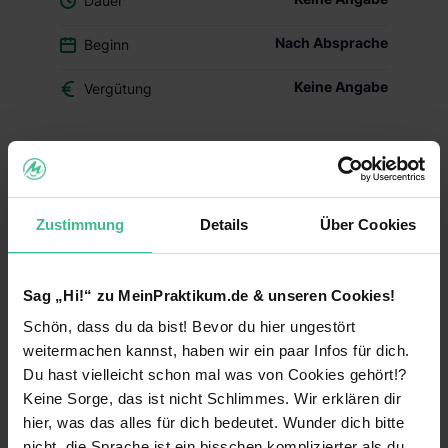
Dauer
Nach Absprache
Beginn
Keine Angabe
Vergütung
Du überlegst, ob der Beruf des Drogisten oder ein
duales Studium BWL-Handel für Dich das Richtige
ist? Dann schnuppere in den Drogerie-Alltag
Zustimmung
Details
Über Cookies
hinein und mach Dir Dein eigenes Bild – mit
Deinem Schülerpraktikum (w/m/d) im dm-Markt.
Deine Aufgaben und Lerninhalte
Sag „Hi!“ zu MeinPraktikum.de & unseren Cookies!
Schön, dass du da bist! Bevor du hier ungestört
Alltag im dm-Markt kennenlernen:
Während
weitermachen kannst, haben wir ein paar Infos für dich.
Deines Praktikums schaust Du hinter die
Kulissen und erfährst, welche Aufgaben im
Du hast vielleicht schon mal was von Cookies gehört!?
Arbeitsalltag zu meistern sind. Du erhältst einen
Keine Sorge, das ist nicht Schlimmes. Wir erklären dir
Einblick in die einzelnen Abläufe wie
hier, was das alles für dich bedeutet. Wunder dich bitte
Warenverräumung, Warenpräsentation und
nicht, die Sprache ist ein bisschen komplizierter als du