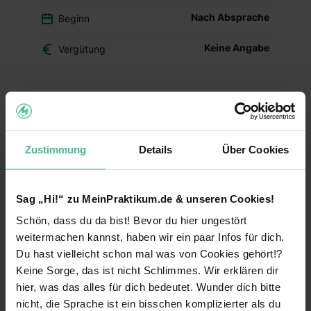
Nach Absprache
Beginn
Keine Angabe
Vergütung
Du überlegst, ob der Beruf des Drogisten oder ein
duales Studium BWL-Handel für Dich das Richtige
ist? Dann schnuppere in den Drogerie-Alltag
Zustimmung
Details
Über Cookies
hinein und mach Dir Dein eigenes Bild – mit
Deinem Schülerpraktikum (w/m/d) im dm-Markt.
Deine Aufgaben und Lerninhalte
Sag „Hi!“ zu MeinPraktikum.de & unseren Cookies!
Alltag im dm-Markt kennenlernen:
Während
Schön, dass du da bist! Bevor du hier ungestört
Deines Praktikums schaust Du hinter die
weitermachen kannst, haben wir ein paar Infos für dich.
Kulissen und erfährst, welche Aufgaben im
Du hast vielleicht schon mal was von Cookies gehört!?
Arbeitsalltag zu meistern sind. Du erhältst einen
Keine Sorge, das ist nicht Schlimmes. Wir erklären dir
Einblick in die einzelnen Abläufe wie
hier, was das alles für dich bedeutet. Wunder dich bitte
Warenverräumung, Warenpräsentation und
nicht, die Sprache ist ein bisschen komplizierter als du
Kundenberatung.