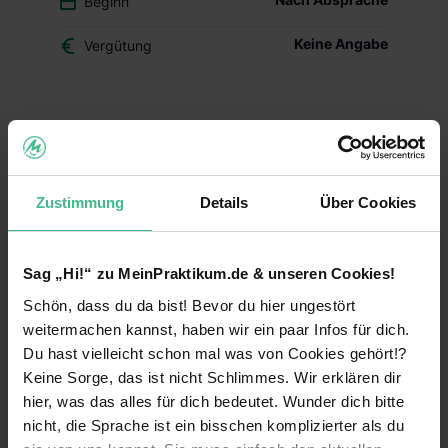
Beginn
Keine Angabe
Vergütung
Du überlegst, ob der Beruf des Drogisten oder ein
duales Studium BWL-Handel für Dich das Richtige
ist? Dann schnuppere in den Drogerie-Alltag
hinein und mach Dir Dein eigenes Bild – mit
Zustimmung
Details
Über Cookies
Deinem Schülerpraktikum (w/m/d) im dm-Markt.
Deine Aufgaben und Lerninhalte
Sag „Hi!“ zu MeinPraktikum.de & unseren Cookies!
Alltag im dm-Markt kennenlernen:
Während
Schön, dass du da bist! Bevor du hier ungestört
Deines Praktikums schaust Du hinter die
Kulissen und erfährst, welche Aufgaben im
weitermachen kannst, haben wir ein paar Infos für dich.
Arbeitsalltag zu meistern sind. Du erhältst einen
Du hast vielleicht schon mal was von Cookies gehört!?
Einblick in die einzelnen Abläufe wie
Keine Sorge, das ist nicht Schlimmes. Wir erklären dir
Warenverräumung, Warenpräsentation und
hier, was das alles für dich bedeutet. Wunder dich bitte
Kundenberatung.
nicht, die Sprache ist ein bisschen komplizierter als du