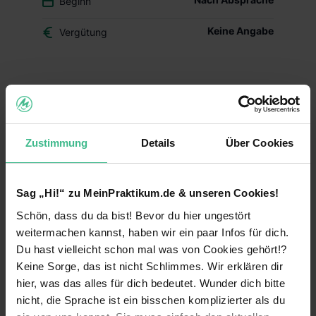
Beginn
Keine Angabe
Vergütung
Du überlegst, ob der Beruf des Drogisten oder ein
duales Studium BWL-Handel für Dich das Richtige
ist? Dann schnuppere in den Drogerie-Alltag
hinein und mach Dir Dein eigenes Bild – mit
Zustimmung
Details
Über Cookies
Deinem Schülerpraktikum (w/m/d) im dm-Markt.
Deine Aufgaben und Lerninhalte
Sag „Hi!“ zu MeinPraktikum.de & unseren Cookies!
Alltag im dm-Markt kennenlernen:
Während
Schön, dass du da bist! Bevor du hier ungestört
Deines Praktikums schaust Du hinter die
Kulissen und erfährst, welche Aufgaben im
weitermachen kannst, haben wir ein paar Infos für dich.
Arbeitsalltag zu meistern sind. Du erhältst einen
Du hast vielleicht schon mal was von Cookies gehört!?
Einblick in die einzelnen Abläufe wie
Keine Sorge, das ist nicht Schlimmes. Wir erklären dir
Warenverräumung, Warenpräsentation und
hier, was das alles für dich bedeutet. Wunder dich bitte
Kundenberatung.
nicht, die Sprache ist ein bisschen komplizierter als du