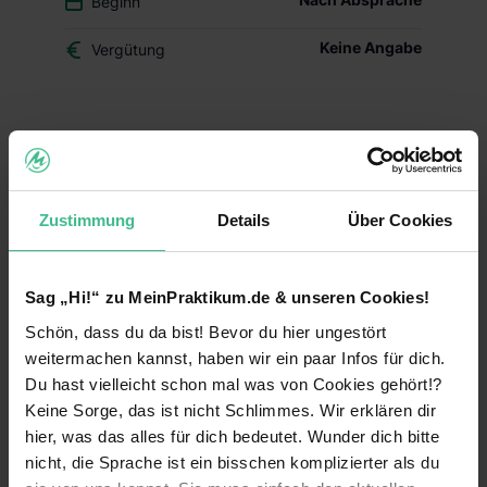
Beginn
Keine Angabe
Vergütung
Du überlegst, ob der Beruf des Drogisten oder ein
duales Studium BWL-Handel für Dich das Richtige
ist? Dann schnuppere in den Drogerie-Alltag
hinein und mach Dir Dein eigenes Bild – mit
Zustimmung
Details
Über Cookies
Deinem Schülerpraktikum (w/m/d) im dm-Markt.
Deine Aufgaben und Lerninhalte
Sag „Hi!“ zu MeinPraktikum.de & unseren Cookies!
Alltag im dm-Markt kennenlernen:
Während
Schön, dass du da bist! Bevor du hier ungestört
Deines Praktikums schaust Du hinter die
Kulissen und erfährst, welche Aufgaben im
weitermachen kannst, haben wir ein paar Infos für dich.
Arbeitsalltag zu meistern sind. Du erhältst einen
Du hast vielleicht schon mal was von Cookies gehört!?
Einblick in die einzelnen Abläufe wie
Keine Sorge, das ist nicht Schlimmes. Wir erklären dir
Warenverräumung, Warenpräsentation und
hier, was das alles für dich bedeutet. Wunder dich bitte
Kundenberatung.
nicht, die Sprache ist ein bisschen komplizierter als du