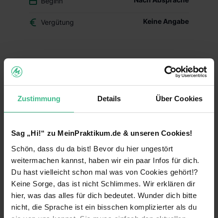
Beginn
Keine Angabe
Vergütung
Du überlegst, ob der Beruf des Drogisten oder ein
duales Studium BWL-Handel für Dich das Richtige
ist? Dann schnuppere in den Drogerie-Alltag
hinein und mach Dir Dein eigenes Bild – mit
Zustimmung
Details
Über Cookies
Deinem Schülerpraktikum (w/m/d) im dm-Markt.
Deine Aufgaben und Lerninhalte
Sag „Hi!“ zu MeinPraktikum.de & unseren Cookies!
Alltag im dm-Markt kennenlernen:
Während
Schön, dass du da bist! Bevor du hier ungestört
Deines Praktikums schaust Du hinter die
Kulissen und erfährst, welche Aufgaben im
weitermachen kannst, haben wir ein paar Infos für dich.
Arbeitsalltag zu meistern sind. Du erhältst einen
Du hast vielleicht schon mal was von Cookies gehört!?
Einblick in die einzelnen Abläufe wie
Keine Sorge, das ist nicht Schlimmes. Wir erklären dir
Warenverräumung, Warenpräsentation und
hier, was das alles für dich bedeutet. Wunder dich bitte
Kundenberatung.
nicht, die Sprache ist ein bisschen komplizierter als du