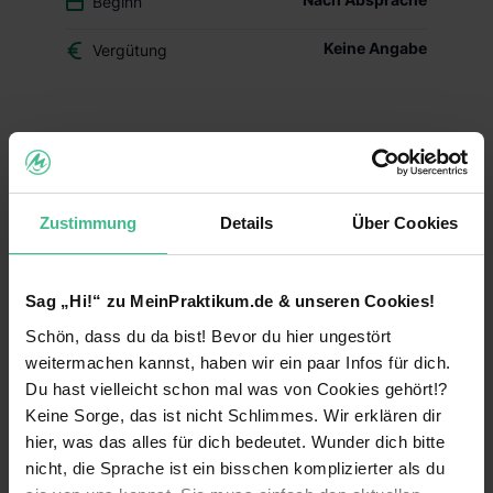
Beginn
Keine Angabe
Vergütung
Du überlegst, ob der Beruf des Drogisten oder ein
duales Studium BWL-Handel für Dich das Richtige
ist? Dann schnuppere in den Drogerie-Alltag
hinein und mach Dir Dein eigenes Bild – mit
Zustimmung
Details
Über Cookies
Deinem Schülerpraktikum (w/m/d) im dm-Markt.
Deine Aufgaben und Lerninhalte
Sag „Hi!“ zu MeinPraktikum.de & unseren Cookies!
Alltag im dm-Markt kennenlernen:
Während
Schön, dass du da bist! Bevor du hier ungestört
Deines Praktikums schaust Du hinter die
Kulissen und erfährst, welche Aufgaben im
weitermachen kannst, haben wir ein paar Infos für dich.
Arbeitsalltag zu meistern sind. Du erhältst einen
Du hast vielleicht schon mal was von Cookies gehört!?
Einblick in die einzelnen Abläufe wie
Keine Sorge, das ist nicht Schlimmes. Wir erklären dir
Warenverräumung, Warenpräsentation und
hier, was das alles für dich bedeutet. Wunder dich bitte
Kundenberatung.
nicht, die Sprache ist ein bisschen komplizierter als du