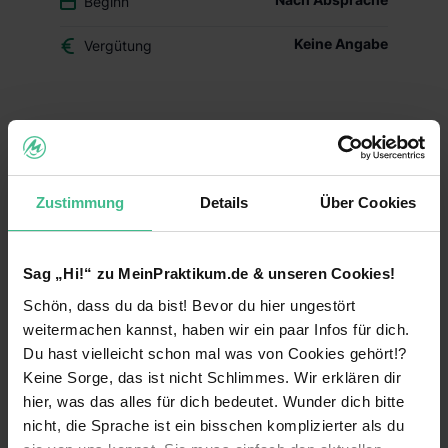
Beginn
Keine Angabe
Vergütung
Du überlegst, ob der Beruf des Drogisten oder ein
duales Studium BWL-Handel für Dich das Richtige
ist? Dann schnuppere in den Drogerie-Alltag
hinein und mach Dir Dein eigenes Bild – mit
Zustimmung
Details
Über Cookies
Deinem Schülerpraktikum (w/m/d) im dm-Markt.
Deine Aufgaben und Lerninhalte
Sag „Hi!“ zu MeinPraktikum.de & unseren Cookies!
Alltag im dm-Markt kennenlernen:
Während
Schön, dass du da bist! Bevor du hier ungestört
Deines Praktikums schaust Du hinter die
Kulissen und erfährst, welche Aufgaben im
weitermachen kannst, haben wir ein paar Infos für dich.
Arbeitsalltag zu meistern sind. Du erhältst einen
Du hast vielleicht schon mal was von Cookies gehört!?
Einblick in die einzelnen Abläufe wie
Keine Sorge, das ist nicht Schlimmes. Wir erklären dir
Warenverräumung, Warenpräsentation und
hier, was das alles für dich bedeutet. Wunder dich bitte
Kundenberatung.
nicht, die Sprache ist ein bisschen komplizierter als du