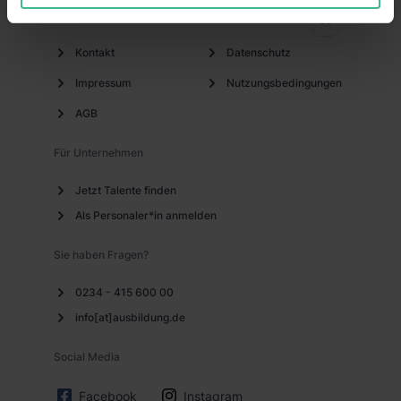
unterstützen Dich auf dem Weg, den Du gehen
„Notwendig“) zu. Willst du nur bestimmte
MeinPraktikum.de
möchtest.
Verwendungszwecke zulassen, triff deine Auswahl über
die Checkboxen und klick auf „Auswahl erlauben“. Die
Kontakt
Datenschutz
Einwilligung zur Platzierung von Cookies der Kategorien
Impressum
Nutzungsbedingungen
„Präferenzen“, „Statistiken“ und „Marketing“ umfasst
AGB
hierbei die Einwilligung zur Übermittlung deiner Daten in
die USA (Art. 49 Abs. 1 S. 1 lit. a) DS-GVO). Die USA
Für Unternehmen
verfügen über kein angemessenes Datenschutzniveau
(EuGH – Schrems II). Du kannst die von dir erteilte
Jetzt Talente finden
Einwilligung jederzeit mit Wirkung für die Zukunft ganz
Als Personaler*in anmelden
oder teilweise über unsere Datenschutzerklärung unter
dem Punkt „Datenschutz-Einstellungen“ widerrufen.
Sie haben Fragen?
Weitere Informationen zu den einzelnen Cookies findest
du durch Klick auf „Details zeigen“. Weitere
0234 - 415 600 00
Informationen:
Datenschutzerklärung
,
Impressum
.
info[at]ausbildung.de
Social Media
Facebook
Instagram