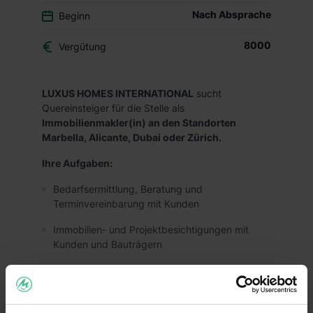
Nach Absprache
Beginn
8000
Vergütung
LUXUS HOMES INTERNATIONAL
sucht
Quereinsteiger für die Stelle als
Immobilienmakler(in) an den Standorten
Marbella, Alicante, Dubai oder Zürich.
Ihre Aufgaben:
Bedarfsermittlung, Beratung und
Terminvereinbarung mit Kunden
Immobilien- und Projektbesichtigungen mit
Kunden und Bauträgern
Reiseführungen und Shuttle Service Fahrten für
Kunden
Content Creation mit Fotos und Videos