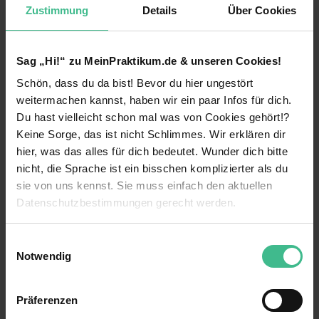
Zustimmung
Details
Über Cookies
Immobilien Listing Vermarktung
Social Media Marketing
Sag „Hi!“ zu MeinPraktikum.de & unseren Cookies!
Was wir anbieten:
Schön, dass du da bist! Bevor du hier ungestört
weiterlesen
weitermachen kannst, haben wir ein paar Infos für dich.
Premium Arbeitsort mit hoher Lebensqualität
Du hast vielleicht schon mal was von Cookies gehört!?
direkt am Meer, über 320 Sonnentage im Jahr
Benefits
und moderner Lifestyle mit Outdoor Aktivitäten
Keine Sorge, das ist nicht Schlimmes. Wir erklären dir
hier, was das alles für dich bedeutet. Wunder dich bitte
Positive Arbeitsatmosphäre im jungen und
Eigener Arbeitsplatz
nicht, die Sprache ist ein bisschen komplizierter als du
offenherzigem Team
sie von uns kennst. Sie muss einfach den aktuellen
Firmenwagen
Mögliche Übernahme für eine langfristige
Datenschutzbestimmungen gerecht werden.
Zusammenarbeit
Flexible Arbeitszeiten
Die Nutzung von Cookies auf MeinPraktikum.de
Einwilligungsauswahl
Persönliche Entwicklung durch Webinare,
Projektarbeit
Notwendig
Weiterbildungsreisen und Retreats
23 weitere anzeigen
Wir verwenden Cookies zur technischen Funktion
Mentoring
Überdurchschnittlicher Verdienst mit 6.000€ -
unserer Webseite („Notwendig“), um von dir bei
8.000€ monatlich in den ersten Monaten
Präferenzen
Wohnung wird vom Unternehmen gestellt
Benutzung der Webseite getroffenen Einstellungen zu
Videos
bereits, später auch 12.000€ pro Monat