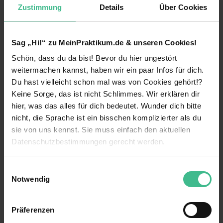
Zustimmung
Details
Über Cookies
Immobilien Listing Vermarktung
Social Media Marketing
Sag „Hi!“ zu MeinPraktikum.de & unseren Cookies!
Was wir anbieten:
Schön, dass du da bist! Bevor du hier ungestört
weiterlesen
weitermachen kannst, haben wir ein paar Infos für dich.
Premium Arbeitsort mit hoher Lebensqualität
Du hast vielleicht schon mal was von Cookies gehört!?
direkt am Meer, über 320 Sonnentage im Jahr
Benefits
und moderner Lifestyle mit Outdoor Aktivitäten
Keine Sorge, das ist nicht Schlimmes. Wir erklären dir
hier, was das alles für dich bedeutet. Wunder dich bitte
Positive Arbeitsatmosphäre im jungen und
Eigener Arbeitsplatz
nicht, die Sprache ist ein bisschen komplizierter als du
offenherzigem Team
sie von uns kennst. Sie muss einfach den aktuellen
Firmenwagen
Mögliche Übernahme für eine langfristige
Datenschutzbestimmungen gerecht werden.
Zusammenarbeit
Flexible Arbeitszeiten
Die Nutzung von Cookies auf MeinPraktikum.de
Einwilligungsauswahl
Persönliche Entwicklung durch Webinare,
Projektarbeit
Notwendig
Weiterbildungsreisen und Retreats
23 weitere anzeigen
Wir verwenden Cookies zur technischen Funktion
Mentoring
Überdurchschnittlicher Verdienst mit 6.000€ -
unserer Webseite („Notwendig“), um von dir bei
8.000€ monatlich in den ersten Monaten
Präferenzen
Wohnung wird vom Unternehmen gestellt
Benutzung der Webseite getroffenen Einstellungen zu
Videos
bereits, später auch 12.000€ pro Monat