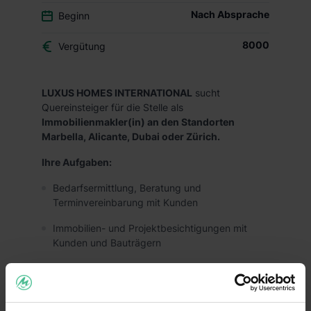
Nach Absprache
Beginn
8000
Vergütung
LUXUS HOMES INTERNATIONAL
sucht
Quereinsteiger für die Stelle als
Immobilienmakler(in) an den Standorten
Marbella, Alicante, Dubai oder Zürich.
Ihre Aufgaben:
Bedarfsermittlung, Beratung und
Terminvereinbarung mit Kunden
Immobilien- und Projektbesichtigungen mit
Kunden und Bauträgern
Reiseführungen und Shuttle Service Fahrten für
Kunden
Content Creation mit Fotos und Videos