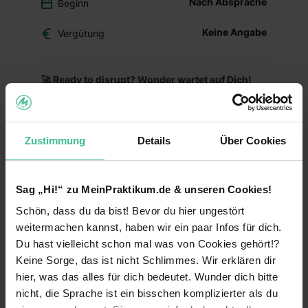
Nach Absprache
Beginn
Keine Angabe
Vergütung
🚀 Ready to disrupt? Wonder wartet auf Dich!
Wonder revolutioniert den deutschen Markt für
Nahrungsergänzungsmittel mit wissenschaftlich
fundierten Premium-Produkten für Kinderwunsch,
Zustimmung
Details
Über Cookies
Schwangerschaft und Stillzeit. Als moderne DTC-
Marke setzen wir neue Standards und sind
bereits mit unseren ersten Produkten gestartet.
Sag „Hi!“ zu MeinPraktikum.de & unseren Cookies!
🎯 Deine Mission:
Schön, dass du da bist! Bevor du hier ungestört
weitermachen kannst, haben wir ein paar Infos für dich.
Video Content Creation
: Du entwickelst und
produzierst hochwertige Video-Inhalte für
Du hast vielleicht schon mal was von Cookies gehört!?
Instagram Reels, TikTok und YouTube - vom
Keine Sorge, das ist nicht Schlimmes. Wir erklären dir
Konzept über den Dreh bis zum finalen Schnitt,
hier, was das alles für dich bedeutet. Wunder dich bitte
die unsere wissenschaftlich fundierten Produkte
nicht, die Sprache ist ein bisschen komplizierter als du
emotional und authentisch in Szene setzen. Auch