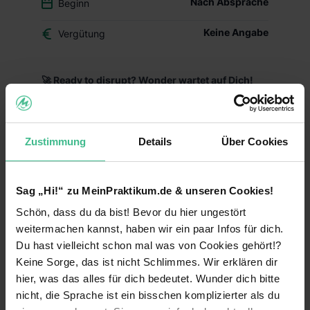
Nach Absprache
Beginn
Keine Angabe
Vergütung
🚀 Ready to disrupt? Wonder wartet auf Dich!
Wonder revolutioniert den deutschen Markt für
Nahrungsergänzungsmittel mit wissenschaftlich
fundierten Premium-Produkten für Kinderwunsch,
Zustimmung
Details
Über Cookies
Schwangerschaft und Stillzeit. Als moderne DTC-
Marke setzen wir neue Standards und sind
bereits mit unseren ersten Produkten gestartet.
Sag „Hi!“ zu MeinPraktikum.de & unseren Cookies!
🎯 Deine Mission:
Schön, dass du da bist! Bevor du hier ungestört
weitermachen kannst, haben wir ein paar Infos für dich.
Video Content Creation
: Du entwickelst und
produzierst hochwertige Video-Inhalte für
Du hast vielleicht schon mal was von Cookies gehört!?
Instagram Reels, TikTok und YouTube - vom
Keine Sorge, das ist nicht Schlimmes. Wir erklären dir
Konzept über den Dreh bis zum finalen Schnitt,
hier, was das alles für dich bedeutet. Wunder dich bitte
die unsere wissenschaftlich fundierten Produkte
nicht, die Sprache ist ein bisschen komplizierter als du
emotional und authentisch in Szene setzen. Auch