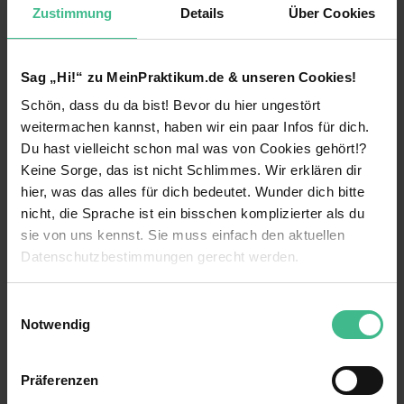
Zustimmung
Details
Über Cookies
Marketing, Vertrieb, Buchhaltung,
Personalmanagement, Startup und
Unternehmertum
Sag „Hi!“ zu MeinPraktikum.de & unseren Cookies!
Was wir anbieten:
Schön, dass du da bist! Bevor du hier ungestört
weiterlesen
Wertvolle Erfahrungen, Skills und
weitermachen kannst, haben wir ein paar Infos für dich.
Wissenskenntnisse in unterschiedlichen
Du hast vielleicht schon mal was von Cookies gehört!?
Bereichen einer internationalen
Benefits
Keine Sorge, das ist nicht Schlimmes. Wir erklären dir
Immobilienagentur
hier, was das alles für dich bedeutet. Wunder dich bitte
Eigener Arbeitsplatz
Positive Arbeitsatmosphäre im jungen und
nicht, die Sprache ist ein bisschen komplizierter als du
offenherzigem Team
sie von uns kennst. Sie muss einfach den aktuellen
Firmenwagen
Datenschutzbestimmungen gerecht werden.
Überdurchschnittlicher Verdienst mit 6.000€ -
Flexible Arbeitszeiten
8.000€ monatlich in den ersten Monaten
Die Nutzung von Cookies auf MeinPraktikum.de
bereits, später auch 12.000€ pro Monat
Einwilligungsauswahl
Projektarbeit
möglich
Notwendig
23 weitere anzeigen
Wir verwenden Cookies zur technischen Funktion
Mentoring
Flexible Arbeitszeiten und bequemes
unserer Webseite („Notwendig“), um von dir bei
Arbeitsmodel im home office remote
Präferenzen
Wohnung wird vom Unternehmen gestellt
Benutzung der Webseite getroffenen Einstellungen zu
Videos