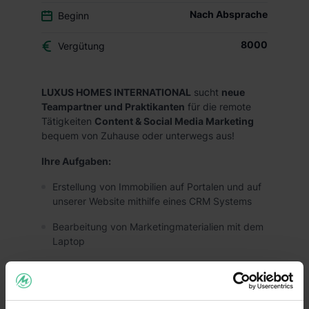
Nach Absprache
Beginn
8000
Vergütung
LUXUS HOMES INTERNATIONAL
sucht
neue
Teampartner und Praktikanten
für die remote
Tätigkeiten
Content & Social Media Marketing
bequem von Zuhause oder unterwegs aus!
Ihre Aufgaben:
Erstellung von Immobilien auf Portalen und auf
unserer Website mithilfe eines CRM Systems
Bearbeitung von Marketingmaterialien mit dem
Laptop
Social Media Marketing
Absolvierung von Online Lernkursen in
unterschiedlichen Bereichen wie Immobilien,