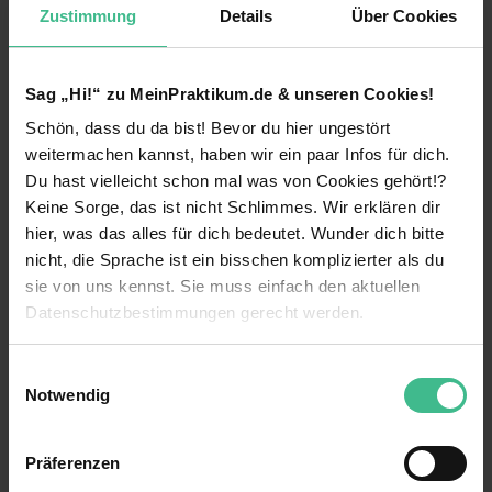
Zustimmung
Details
Über Cookies
Marketing, Vertrieb, Buchhaltung,
Personalmanagement, Startup und
Unternehmertum
Sag „Hi!“ zu MeinPraktikum.de & unseren Cookies!
Was wir anbieten:
Schön, dass du da bist! Bevor du hier ungestört
weiterlesen
Wertvolle Erfahrungen, Skills und
weitermachen kannst, haben wir ein paar Infos für dich.
Wissenskenntnisse in unterschiedlichen
Du hast vielleicht schon mal was von Cookies gehört!?
Bereichen einer internationalen
Benefits
Keine Sorge, das ist nicht Schlimmes. Wir erklären dir
Immobilienagentur
hier, was das alles für dich bedeutet. Wunder dich bitte
Eigener Arbeitsplatz
Positive Arbeitsatmosphäre im jungen und
nicht, die Sprache ist ein bisschen komplizierter als du
offenherzigem Team
sie von uns kennst. Sie muss einfach den aktuellen
Firmenwagen
Datenschutzbestimmungen gerecht werden.
Überdurchschnittlicher Verdienst mit 6.000€ -
Flexible Arbeitszeiten
8.000€ monatlich in den ersten Monaten
Die Nutzung von Cookies auf MeinPraktikum.de
bereits, später auch 12.000€ pro Monat
Einwilligungsauswahl
Projektarbeit
möglich
Notwendig
23 weitere anzeigen
Wir verwenden Cookies zur technischen Funktion
Mentoring
Flexible Arbeitszeiten und bequemes
unserer Webseite („Notwendig“), um von dir bei
Arbeitsmodel im home office remote
Präferenzen
Wohnung wird vom Unternehmen gestellt
Benutzung der Webseite getroffenen Einstellungen zu
Videos