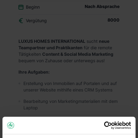
Nach Absprache
Beginn
8000
Vergütung
LUXUS HOMES INTERNATIONAL
sucht
neue
Teampartner und Praktikanten
für die remote
Tätigkeiten
Content & Social Media Marketing
bequem von Zuhause oder unterwegs aus!
Ihre Aufgaben:
Erstellung von Immobilien auf Portalen und auf
unserer Website mithilfe eines CRM Systems
Bearbeitung von Marketingmaterialien mit dem
Laptop
Social Media Marketing
Absolvierung von Online Lernkursen in
unterschiedlichen Bereichen wie Immobilien,