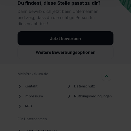
Du findest, diese Stelle passt zu dir?
hierbei die Einwilligung zur Übermittlung deiner Daten in
Dann bewirb dich jetzt beim Unternehmen
die USA (Art. 49 Abs. 1 S. 1 lit. a) DS-GVO). Die USA
und zeig, dass du die richtige Person für
verfügen über kein angemessenes Datenschutzniveau
diesen Job bist!
(EuGH – Schrems II). Du kannst die von dir erteilte
Einwilligung jederzeit mit Wirkung für die Zukunft ganz
Jetzt bewerben
oder teilweise über unsere Datenschutzerklärung unter
dem Punkt „Datenschutz-Einstellungen“ widerrufen.
Weitere Bewerbungsoptionen
Weitere Informationen zu den einzelnen Cookies findest
du durch Klick auf „Details zeigen“. Weitere
Informationen:
Datenschutzerklärung
,
Impressum
.
MeinPraktikum.de
Kontakt
Datenschutz
Impressum
Nutzungsbedingungen
AGB
Für Unternehmen