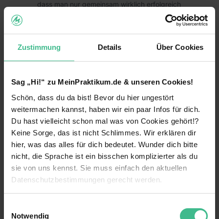
dass man nur gemeinsam wirklich erfolgreich
sein kann.
Zu Deinem Aufgabengebiet gehört das
Vergleichen von Angeboten, das Verwalten und
Zustimmung
Details
Über Cookies
Abwickeln von Beschaffungsprozessen, das
weiterlesen
Beschaffen von Sachgütern und
Dienstleistungen. Dazu gehört auch das
Sag „Hi!“ zu MeinPraktikum.de & unseren Cookies!
Planen, Steuern und Überwachen des
Benefits
Produktionsbetriebes, Personalwirtschaftliche
Schön, dass du da bist! Bevor du hier ungestört
Aufgaben, die Unterstützungen bei
Anschlusstätigkeit möglich
weitermachen kannst, haben wir ein paar Infos für dich.
Marketingaktivitäten und das Bearbeiten,
Du hast vielleicht schon mal was von Cookies gehört!?
Buchen und Kontrollieren von buchhalterischen
Betriebliche Altersvorsorge
Keine Sorge, das ist nicht Schlimmes. Wir erklären dir
Vorgängen.
hier, was das alles für dich bedeutet. Wunder dich bitte
Eigener Arbeitsplatz
Ihr Profil
nicht, die Sprache ist ein bisschen komplizierter als du
Einführungsveranstaltung
sie von uns kennst. Sie muss einfach den aktuellen
Du bist Schüler (m/w/d) und hast Interesse an
Datenschutzbestimmungen gerecht werden.
einem der oben aufgeführten
12 weitere anzeigen
Flexible Arbeitszeiten
Ausbildungsrichtungen.
Die Nutzung von Cookies auf MeinPraktikum.de
Gute Anbindung
Einwilligungsauswahl
Wir bieten
Videos
Notwendig