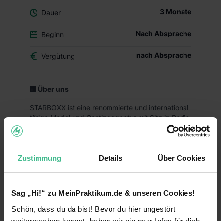
3 Monate
Dauer
Nach Absprache
Beginn
nach Absprache
Vergütung
🏢 Über uns
STARBOXX ist eine renommierte und international
tätige Model und Castingagentur mit Sitz in Berlin.
Wir vertreten Models, Schauspieler und Talente
für Film, TV, Werbe und Social Media
Produktionen in ganz Europa.
Zustimmung
Details
Über Cookies
Unser Team besteht aus kreativen,
technologieaffinen Menschen, die kontinuierlich
an digitalen Innovationen arbeiten, um unsere
Sag „Hi!“ zu MeinPraktikum.de & unseren Cookies!
Dienstleistungen und Casting Prozesse zu
verbessern.
Schön, dass du da bist! Bevor du hier ungestört
weitermachen kannst, haben wir ein paar Infos für dich.