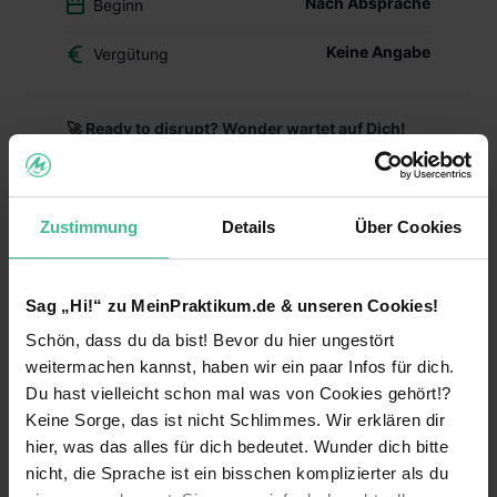
Nach Absprache
Beginn
Keine Angabe
Vergütung
🚀 Ready to disrupt? Wonder wartet auf Dich!
Wonder revolutioniert den deutschen Markt für
Nahrungsergänzungsmittel mit wissenschaftlich
fundierten Premium-Produkten für Kinderwunsch,
Zustimmung
Details
Über Cookies
Schwangerschaft und Stillzeit. Als moderne DTC-
Marke setzen wir neue Standards und sind
bereits mit unseren ersten Produkten gestartet.
Sag „Hi!“ zu MeinPraktikum.de & unseren Cookies!
🎯 Deine Mission:
Schön, dass du da bist! Bevor du hier ungestört
weitermachen kannst, haben wir ein paar Infos für dich.
Strategic Support:
Du unterstützt bei
strategischen Entscheidungen, bereitest wichtige
Du hast vielleicht schon mal was von Cookies gehört!?
Präsentationen vor und entwickelst datenbasierte
Keine Sorge, das ist nicht Schlimmes. Wir erklären dir
Handlungsempfehlungen für das Management
hier, was das alles für dich bedeutet. Wunder dich bitte
nicht, die Sprache ist ein bisschen komplizierter als du
Business Development:
Du recherchierst neue