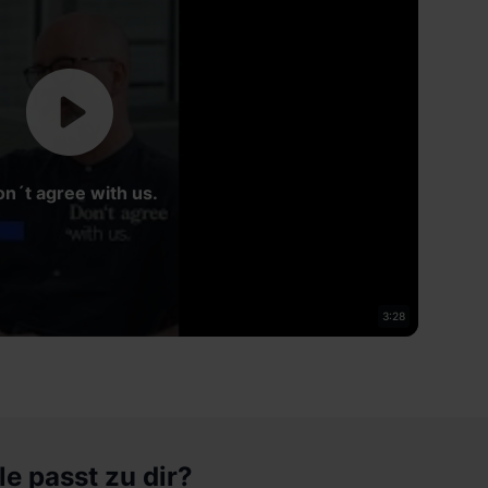
n´t agree with us.
3:28
le passt zu dir?