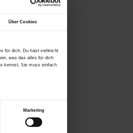
Über Cookies
 für dich. Du hast vielleicht
er, was das alles für dich
uns kennst. Sie muss einfach
r bei Benutzung der
bseite zu analysieren
Marketing
ür soziale Medien, Werbung
Unsere Partner führen diese
t oder die sie im Rahmen