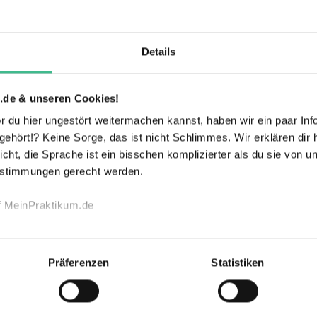
Barrierefreiheit
t
Details
Betriebssport
Firmenwagen
.de & unseren Cookies!
Gesundheitliche
 du hier ungestört weitermachen kannst, haben wir ein paar Infos
Gute Anbindung
Maßnahmen
hört!? Keine Sorge, das ist nicht Schlimmes. Wir erklären dir hi
icht, die Sprache ist ein bisschen komplizierter als du sie von 
estimmungen gerecht werden.
Kennenlernen
Kantine
verschiedener
f MeinPraktikum.de
Bereiche
echnischen Funktion unserer Webseite („Notwendig“), um von di
Kostenlose
Mentoring
lungen zu speichern ( „Präferenzen“), die Zugriffe auf unsere We
Verpflegung
Präferenzen
Statistiken
ionen zu deiner Verwendung unserer Website an unsere Partner f
nd um Inhalte und Anzeigen zu personalisieren („Marketing“). 
 mit weiteren Daten zusammen, die du ihnen bereitgestellt has
Mitarbeiterhandy
Mitarbeiterlaptop