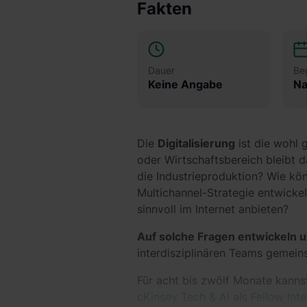
Fakten
Dauer
Be
Keine Angabe
Na
Die
Digitalisierung
ist die wohl 
oder Wirtschaftsbereich bleibt 
die Industrieproduktion? Wie kö
Multichannel-Strategie entwicke
sinnvoll im Internet anbieten?
Auf solche Fragen entwickeln 
interdisziplinären Teams gemein
Für acht bis zwölf Monate kannst
cKinsey Tech & AI
als
Fellow Inte