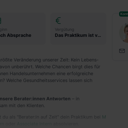
Kont
ginn
Vergütung
ch Absprache
Das Praktikum ist vergütet
größte Veränderung unserer Zeit: Kein Lebens-
davon unberührt. Welche Chancen birgt dies für
nnen Handelsunternehmen eine erfolgreiche
ln? Welche Gesundheitsservices lassen sich
unsere Berater:innen Antworten
– in
sam mit den Klienten.
 du als "Berater:in auf Zeit" dein Praktikum bei
M
rn
oder
Associate Intern
absolvieren.