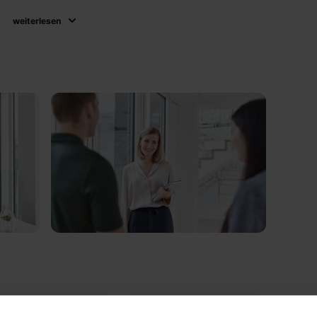
weiterlesen
Auslandsaufenthal