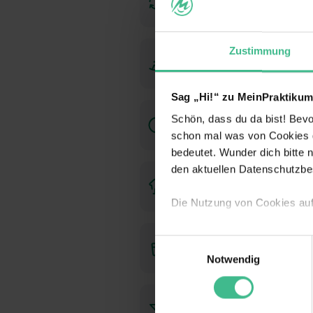
möglich
Zustimmung
Betriebliche
Altersvorsorge
Sag „Hi!“ zu MeinPraktikum
Flexible
Schön, dass du da bist! Bevor
Arbeitszeiten
schon mal was von Cookies ge
bedeutet. Wunder dich bitte n
den aktuellen Datenschutzb
Homeoffice
Möglichkeit
Die Nutzung von Cookies au
Wir verwenden Cookies zur t
Kostenlose
Einwilligungsauswahl
Webseite getroffenen Einstel
Getränke
Notwendig
(„Statistiken“), um Informat
und Analysen weiterzugeben u
Informationen möglicherweise
Mitarbeiterevents