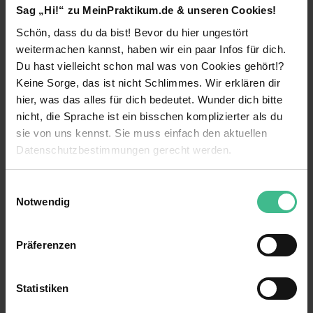
Sag „Hi!“ zu MeinPraktikum.de & unseren Cookies!
minimieren? Unser Team unterstützt Mandanten
bei der Einhaltung lokaler und globaler
Schön, dass du da bist! Bevor du hier ungestört
Verrechnungspreisregelungen. Sichere unseren
weitermachen kannst, haben wir ein paar Infos für dich.
gemeinsamen Erfolg und mach mit uns den
Du hast vielleicht schon mal was von Cookies gehört!?
Unterschied: als
Praktikant / Werkstudent
weiterlesen
Keine Sorge, das ist nicht Schlimmes. Wir erklären dir
Transfer Pricing (m/w/d).
hier, was das alles für dich bedeutet. Wunder dich bitte
Standorte:
Berlin, Düsseldorf, Frankfurt (Main),
Benefits
nicht, die Sprache ist ein bisschen komplizierter als du
Hamburg, Hannover, Köln, Leipzig, Mannheim,
sie von uns kennst. Sie muss einfach den aktuellen
München, Nürnberg und Stuttgart
.
Mentoring
Datenschutzbestimmungen gerecht werden.
Dein Impact:
Kennenlernen verschiedener Bereiche
Die Nutzung von Cookies auf MeinPraktikum.de
Einwilligungsauswahl
Als
Praktikant / Werkstudent Transfer Pricing
Weiterbildungsmaßnahmen
Notwendig
(m/w/d)
bist du bei der Beratung internationaler
Wir verwenden Cookies zur technischen Funktion
Mandanten rund um das Thema
Verantwortung
unserer Webseite („Notwendig“), um von dir bei
Verrechnungspreisberatung helfend tätig und
Präferenzen
erhältst viele spannende Einblicke in unsere
Benutzung der Webseite getroffenen Einstellungen zu
15 weitere anzeigen
Kostenlose Getränke
tägliche Arbeit.
speichern ( „Präferenzen“), die Zugriffe auf unsere
Zuschuss für öffentliche Verkehrsmittel
Webseite zu analysieren („Statistiken“), um
Kontaktperson
Statistiken
Hands-on-Einstieg:
Unser Team unterstützt
Informationen zu deiner Verwendung unserer Website an
du auf dem Gebiet der Verrechnungspreise in
Anschlusstätigkeit möglich