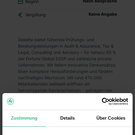
Nach Absprache
Beginn
Keine Angabe
Vergütung
Deloitte bietet führende Prüfungs- und
Beratungsleistungen in Audit & Assurance, Tax &
Legal, Consulting und Advisory – für nahezu 90 %
der Fortune Global 500® und zahlreiche private
Unternehmen. Wir liefern innovative Denkansätze,
lösen komplexe Herausforderungen und fördern
nachhaltiges Wachstum. Mit rund 470.000
Mitarbeitenden weltweit eröffnen wir
hervorragende Karrierechancen – getragen von
einem starken „Wir“ und einer Vielfalt an
Perspektiven und Fähigkeiten.
Du willst im Bereich
Tax – Transfer Pricing
Zustimmung
Details
Über Cookies
Unternehmen zum Thema Verrechnungspreise
beraten, um passende Lösungen für globale
Geschäftstätigkeiten zu erarbeiten und Risiken zu