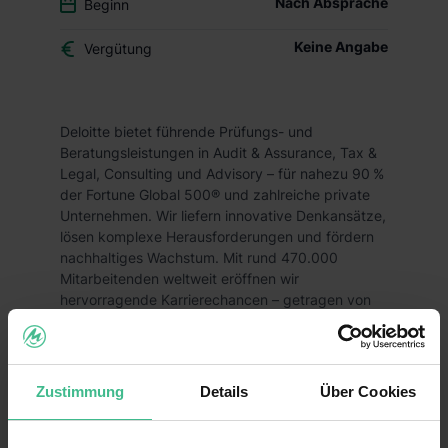
Nach Absprache
Beginn
Keine Angabe
Vergütung
Deloitte bietet führende Prüfungs- und
Beratungsleistungen in Audit & Assurance, Tax &
Legal, Consulting und Advisory – für nahezu 90 %
der Fortune Global 500® und zahlreiche private
Unternehmen. Wir liefern innovative Denkansätze,
lösen komplexe Herausforderungen und fördern
nachhaltiges Wachstum. Mit rund 470.000
Mitarbeitenden weltweit eröffnen wir
hervorragende Karrierechancen – getragen von
einem starken „Wir“ und einer Vielfalt an
Perspektiven und Fähigkeiten.
Du willst im Bereich
Consulting – SAP
Zustimmung
Details
Über Cookies
internationale Kunden bei der Planung und
Umsetzung komplexer SAP-Transformationen
begleiten? Unser multidisziplinäres Team