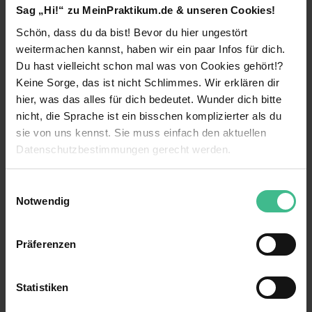
Sag „Hi!“ zu MeinPraktikum.de & unseren Cookies!
unterstützt Unternehmen in anspruchsvollen
Projekten, von der Konzeption bis zum Betrieb.
Schön, dass du da bist! Bevor du hier ungestört
Sichere unseren gemeinsamen Erfolg und mach
weitermachen kannst, haben wir ein paar Infos für dich.
mit uns den Unterschied: als **Praktikant /
Du hast vielleicht schon mal was von Cookies gehört!?
Werkstudent (m/w/d). **Einstieg zum 01.02.2027
weiterlesen
Keine Sorge, das ist nicht Schlimmes. Wir erklären dir
Standorte:
Berlin, Düsseldorf, Frankfurt (Main),
hier, was das alles für dich bedeutet. Wunder dich bitte
Hamburg, Hannover, Köln, München, Stuttgart
Benefits
nicht, die Sprache ist ein bisschen komplizierter als du
und Walldorf.
sie von uns kennst. Sie muss einfach den aktuellen
Mentoring
Dein Impact:
Datenschutzbestimmungen gerecht werden.
Kennenlernen verschiedener Bereiche
Als Praktikant:in / Werkstudent:in in unserem
Die Nutzung von Cookies auf MeinPraktikum.de
Einwilligungsauswahl
Team erwarten dich zahlreiche
Weiterbildungsmaßnahmen
Notwendig
Einsatzmöglichkeiten. Du unterstützt auf einem
Wir verwenden Cookies zur technischen Funktion
unserer spannenden SAP Projekte in den
Verantwortung
unserer Webseite („Notwendig“), um von dir bei
Bereichen Project Management, Sales &
Präferenzen
Distribution, Supply Chain Management, Master
Benutzung der Webseite getroffenen Einstellungen zu
15 weitere anzeigen
Kostenlose Getränke
Data Management, Analytics, Finance &
speichern ( „Präferenzen“), die Zugriffe auf unsere
Controlling, Technology & Platform oder auf
Zuschuss für öffentliche Verkehrsmittel
Webseite zu analysieren („Statistiken“), um
Kontaktperson
Statistiken
spannenden internen Projekten und Funktionen –
Informationen zu deiner Verwendung unserer Website an
die Möglichkeiten sind vielfältig.
Anschlusstätigkeit möglich