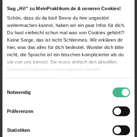
und prüfen? Unser internationales Team prüft und
Sag „Hi!“ zu MeinPraktikum.de & unseren Cookies!
verbessert die Effektivität des
Schön, dass du da bist! Bevor du hier ungestört
Risikomanagements, der Kontrollen und der
Führungs- bzw. Überwachungsprozesse und
weitermachen kannst, haben wir ein paar Infos für dich.
unterstützt Kunden so bei der Erreichung ihrer
Du hast vielleicht schon mal was von Cookies gehört!?
Ziele. Dabei stehen auch zunehmend Themen wie
weiterlesen
Keine Sorge, das ist nicht Schlimmes. Wir erklären dir
Nachhaltigkeit und Digitalisierung im Fokus.
hier, was das alles für dich bedeutet. Wunder dich bitte
Sichere unseren gemeinsamen Erfolg und mach
nicht, die Sprache ist ein bisschen komplizierter als du
Benefits
mit uns den Unterschied: als
Praktikant /
sie von uns kennst. Sie muss einfach den aktuellen
Werkstudent Risk & Compliance / Internal Audit
Datenschutzbestimmungen gerecht werden.
(m/w/d).
Mentoring
Standorte:
München
** , Düsseldorf****,
Kennenlernen verschiedener Bereiche
Die Nutzung von Cookies auf MeinPraktikum.de
Einwilligungsauswahl
Frankfurt (Main)****, Hannover
, Köln
und
Notwendig
Nürnberg**.
Weiterbildungsmaßnahmen
Wir verwenden Cookies zur technischen Funktion
Dein Impact:
unserer Webseite („Notwendig“), um von dir bei
Verantwortung
Präferenzen
Benutzung der Webseite getroffenen Einstellungen zu
Als Praktikant / Werkstudent Risk & Compliance /
15 weitere anzeigen
Kostenlose Getränke
speichern ( „Präferenzen“), die Zugriffe auf unsere
Internal Audit (m/w/d) unterstützt du unser Team
Webseite zu analysieren („Statistiken“), um
bei der Identifizierung und Vorbeugung
Statistiken
Zuschuss für öffentliche Verkehrsmittel
Kontaktperson
Informationen zu deiner Verwendung unserer Website an
potenzieller Risiken – und trägst somit zum