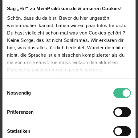
Team erbringt einzigartige zoll- und
Sag „Hi!“ zu MeinPraktikum.de & unseren Cookies!
außenhandelsrechtliche Expertise, optimiert
Schön, dass du da bist! Bevor du hier ungestört
Unternehmensprozesse und Cash-Flows. Sichere
unseren gemeinsamen Erfolg und mach mit uns
weitermachen kannst, haben wir ein paar Infos für dich.
den Unterschied: als
Praktikant / Werkstudent
Du hast vielleicht schon mal was von Cookies gehört!?
Global Trade Advisory (m/w/d).
weiterlesen
Keine Sorge, das ist nicht Schlimmes. Wir erklären dir
hier, was das alles für dich bedeutet. Wunder dich bitte
Standorte:
Düsseldorf
** , Frankfurt (Main)
,
nicht, die Sprache ist ein bisschen komplizierter als du
Hamburg
, Mannheim
, München
und
Benefits
sie von uns kennst. Sie muss einfach den aktuellen
Stuttgart**.
Datenschutzbestimmungen gerecht werden.
Mentoring
Dein Impact:
Kennenlernen verschiedener Bereiche
Die Nutzung von Cookies auf MeinPraktikum.de
Unterstütze unser Team im Bereich Global Trade
Einwilligungsauswahl
Advisory und nutze dein Praktikum oder deine
Notwendig
Weiterbildungsmaßnahmen
Werkstudententätigkeit als erste Stufe auf deiner
Wir verwenden Cookies zur technischen Funktion
Karriereleiter bei Deloitte. Dabei wirkst du
unserer Webseite („Notwendig“), um von dir bei
Verantwortung
insbesondere bei den folgenden Tätigkeiten mit:
Präferenzen
Benutzung der Webseite getroffenen Einstellungen zu
15 weitere anzeigen
Kostenlose Getränke
speichern ( „Präferenzen“), die Zugriffe auf unsere
Hands-on-Einstieg:
Du bekommst Einblicke in
die Unternehmensprozesse durch Aufnahme
Webseite zu analysieren („Statistiken“), um
Statistiken
Zuschuss für öffentliche Verkehrsmittel
Kontaktperson
der aktuellen Abläufe.
Informationen zu deiner Verwendung unserer Website an