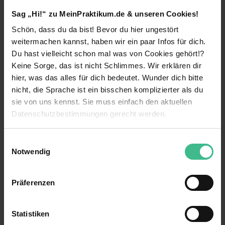
Unser Team berät vor Ort und remote: fachlich,
Sag „Hi!“ zu MeinPraktikum.de & unseren Cookies!
digital, prozessual und operational. Sichere
Schön, dass du da bist! Bevor du hier ungestört
unseren gemeinsamen Erfolg und mach mit uns
den Unterschied: als
Praktikant / Werkstudent
weitermachen kannst, haben wir ein paar Infos für dich.
Finance & Accounting, Controlling (m/w/d).
Du hast vielleicht schon mal was von Cookies gehört!?
weiterlesen
Keine Sorge, das ist nicht Schlimmes. Wir erklären dir
Standorte:
Berlin
** , Düsseldorf****, Frankfurt
hier, was das alles für dich bedeutet. Wunder dich bitte
(Main)****, Hamburg
, Hannover
, Leipzig
,
nicht, die Sprache ist ein bisschen komplizierter als du
Mannheim
, München
, Nürnberg
und
Benefits
sie von uns kennst. Sie muss einfach den aktuellen
Stuttgart**.
Datenschutzbestimmungen gerecht werden.
Mentoring
Dein Impact:
Kennenlernen verschiedener Bereiche
Die Nutzung von Cookies auf MeinPraktikum.de
Als Praktikant / Werkstudent Finance &
Einwilligungsauswahl
Accounting, Controlling (m/w/d) stehst du
Notwendig
Weiterbildungsmaßnahmen
unserem Team in abwechslungsreichen Projekten
Wir verwenden Cookies zur technischen Funktion
rund um den CFO-Bereich zur Seite – und erhältst
unserer Webseite („Notwendig“), um von dir bei
Verantwortung
tiefe Einblicke in die interessantesten
Präferenzen
Benutzung der Webseite getroffenen Einstellungen zu
Herausforderungen (inter-)nationaler
15 weitere anzeigen
Kostenlose Getränke
speichern ( „Präferenzen“), die Zugriffe auf unsere
Unternehmen.
Webseite zu analysieren („Statistiken“), um
Statistiken
Zuschuss für öffentliche Verkehrsmittel
Kontaktperson
Informationen zu deiner Verwendung unserer Website an