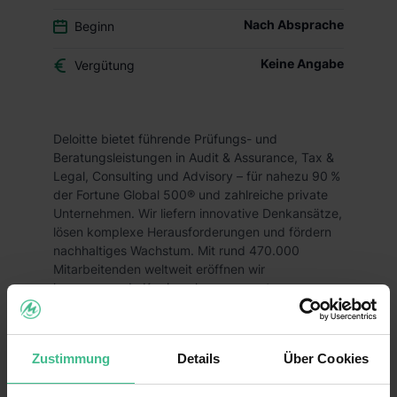
Nach Absprache
Beginn
Keine Angabe
Vergütung
Deloitte bietet führende Prüfungs- und
Beratungsleistungen in Audit & Assurance, Tax &
Legal, Consulting und Advisory – für nahezu 90 %
der Fortune Global 500® und zahlreiche private
Unternehmen. Wir liefern innovative Denkansätze,
lösen komplexe Herausforderungen und fördern
nachhaltiges Wachstum. Mit rund 470.000
Mitarbeitenden weltweit eröffnen wir
hervorragende Karrierechancen – getragen von
einem starken „Wir“ und einer Vielfalt an
Perspektiven und Fähigkeiten.
Du willst im Bereich Business Process Solutions
Zustimmung
Details
Über Cookies
Mandanten in
Finance / Accounting,
Controlling, HR / Payroll
und Tax
unterstützen?